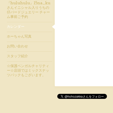
『huluhulu』15na_ku
さんイニシャル入りうちの
仔バードジュエリー チャー
ム事前ご予約
カレンダー
ホーちゃん写真
お問い合わせ
スタッフ紹介
☆保護ベンガルチャリティ
ー☆店頭ではミックスナッ
ツパックもございます。