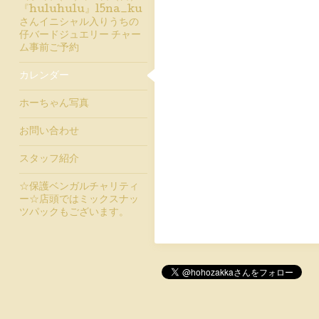
『huluhulu』15na_ku
さんイニシャル入りうちの
仔バードジュエリー チャー
ム事前ご予約
カレンダー
ホーちゃん写真
お問い合わせ
スタッフ紹介
☆保護ベンガルチャリティ
ー☆店頭ではミックスナッ
ツパックもございます。