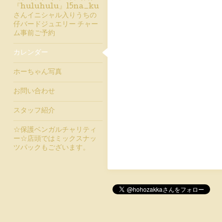
『huluhulu』15na_ku
さんイニシャル入りうちの
仔バードジュエリー チャー
ム事前ご予約
カレンダー
ホーちゃん写真
お問い合わせ
スタッフ紹介
☆保護ベンガルチャリティ
ー☆店頭ではミックスナッ
ツパックもございます。