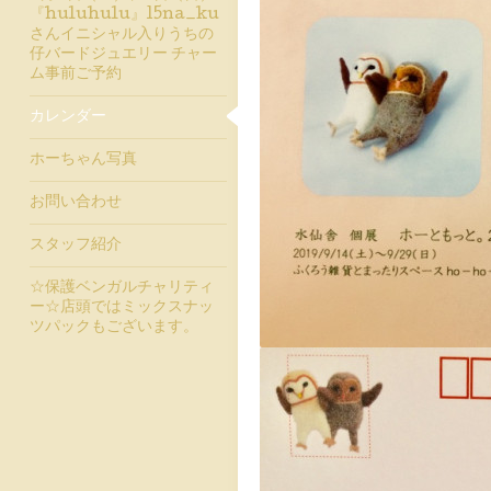
『huluhulu』15na_ku
さんイニシャル入りうちの
仔バードジュエリー チャー
ム事前ご予約
カレンダー
ホーちゃん写真
お問い合わせ
スタッフ紹介
☆保護ベンガルチャリティ
ー☆店頭ではミックスナッ
ツパックもございます。