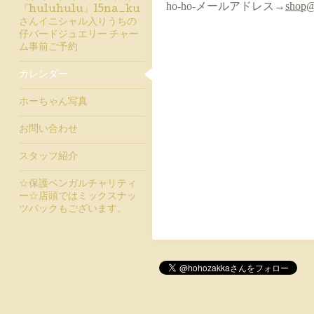
ho-ho-メールアドレス→
shop@
『huluhulu』15na_ku
さんイニシャル入りうちの
仔バードジュエリー チャー
ム事前ご予約
カレンダー
ホーちゃん写真
お問い合わせ
スタッフ紹介
☆保護ベンガルチャリティ
ー☆店頭ではミックスナッ
ツパックもございます。