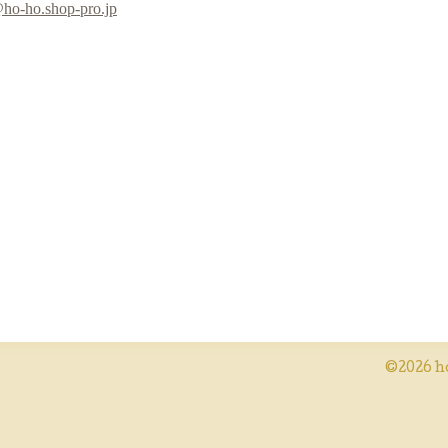
ho-ho.shop-pro.jp
©2026
h